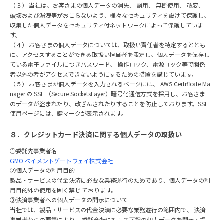
（３） 当社は、お客さまの個⼈データの消失、 誤⽤、 無断使⽤、 改変、
破壊および漏洩等がおこらないよう、様々なセキュリティを設けて保護し、
収集した個⼈データをセキュリティ付ネットワークによって保護していま
す。
（４） お客さまの個⼈データについては、取扱い責任者を特定するととも
に、アクセスすることができる取扱い担当者を限定し、個⼈データを保存し
ている電⼦ファイルにつきパスワード、 操作ロック、電源ロック等で関係
者以外の者がアクセスできないようにするための措置を講じています。
（５） お客さまが個⼈データを⼊⼒されるページには、 AWS Certificate Ma
nager の SSL （Secure SocketsLayer）暗号化通信⽅式を採⽤し、お客さま
のデータが盗まれたり、改ざんされたりすることを防⽌しております。SSL
使⽤ページには、鍵マークが表⽰されます。
８．クレジットカード決済に関する個⼈データの取扱い
①委託先事業者名
GMO ペイメントゲートウェイ株式会社
②個⼈データの利⽤⽬的
製品・サービスの代⾦決済に必要な業務遂⾏のためであり、個⼈データの利
⽤⽬的外の使⽤を固く禁じ ております。
③決済事業者への個⼈データの開⽰について
当社では、製品・サービスの代⾦決済に必要な業務遂⾏の範囲内で、 決済
事業者からの要請により、 委託会社に対して下記の個⼈データを開⽰・提