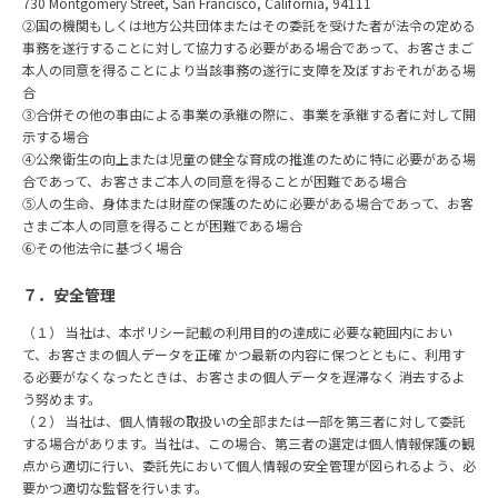
730 Montgomery Street, San Francisco, California, 94111
②国の機関もしくは地⽅公共団体またはその委託を受けた者が法令の定める
事務を遂⾏することに対して協⼒する必要がある場合であって、お客さまご
本⼈の同意を得ることにより当該事務の遂⾏に⽀障を及ぼすおそれがある場
合
③合併その他の事由による事業の承継の際に、事業を承継する者に対して開
⽰する場合
④公衆衛⽣の向上または児童の健全な育成の推進のために特に必要がある場
合であって、お客さまご本⼈の同意を得ることが困難である場合
⑤⼈の⽣命、⾝体または財産の保護のために必要がある場合であって、お客
さまご本⼈の同意を得ることが困難である場合
⑥その他法令に基づく場合
７．安全管理
（１） 当社は、本ポリシー記載の利⽤⽬的の達成に必要な範囲内におい
て、お客さまの個⼈データを正確 かつ最新の内容に保つとともに、利⽤す
る必要がなくなったときは、お客さまの個⼈データを遅滞なく 消去するよ
う努めます。
（２） 当社は、個⼈情報の取扱いの全部または⼀部を第三者に対して委託
する場合があります。当社は、この場合、第三者の選定は個⼈情報保護の観
点から適切に⾏い、委託先において個⼈情報の安全管理が図られるよう、必
要かつ適切な監督を⾏います。