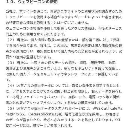
１０．ウェブビーコンの使⽤
当社は、本サイトを通じて、お客さまのサイトのご利⽤状況を調査するため
にウェブビーコンを使⽤する場合がありますが、これによってお客さま個⼈
の特定可能な情報を取得することは⼀切ございません。
ウェブビーコンの技術を使⽤して収集したアクセス情報は、今後のサービス
向上のために利⽤させていただきます。
（２） 当社は、個⼈情報の取扱いの全部または⼀部を第三者に対して委託
する場合があります。当社は、この場合、第三者の選定は個⼈情報保護の観
点から適切に⾏い、委託先において個⼈情報の安全管理が図られるよう、必
要かつ適切な監督を⾏います。
（３） 当社は、お客さまの個⼈データの消失、 誤⽤、 無断使⽤、 改変、
破壊および漏洩等がおこらないよう、様々なセキュリティを設けて保護し、
収集した個⼈データをセキュリティ付ネットワークによって保護していま
す。
（４） お客さまの個⼈データについては、取扱い責任者を特定するととも
に、アクセスすることができる取扱い担当者を限定し、個⼈データを保存し
ている電⼦ファイルにつきパスワード、 操作ロック、電源ロック等で関係
者以外の者がアクセスできないようにするための措置を講じています。
（５） お客さまが個⼈データを⼊⼒されるページには、 AWS Certificate Ma
nager の SSL （Secure SocketsLayer）暗号化通信⽅式を採⽤し、お客さま
のデータが盗まれたり、改ざんされたりすることを防⽌しております。SSL
使⽤ページには、鍵マークが表⽰されます。