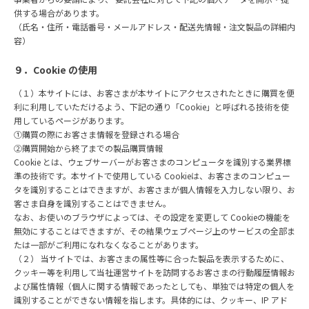
供する場合があります。
（⽒名・住所・電話番号・メールアドレス・配送先情報・注⽂製品の詳細内
容）
９．Cookie の使⽤
（１）本サイトには、お客さまが本サイトにアクセスされたときに購買を便
利に利⽤していただけるよう、下記の通り「Cookie」と呼ばれる技術を使
⽤しているページがあります。
①購買の際にお客さま情報を登録される場合
②購買開始から終了までの製品購買情報
Cookie とは、ウェブサーバーがお客さまのコンピュータを識別する業界標
準の技術です。本サイトで使⽤している Cookieは、お客さまのコンピュー
タを識別することはできますが、お客さまが個⼈情報を⼊⼒しない限り、お
客さま⾃⾝を識別することはできません。
なお、お使いのブラウザによっては、その設定を変更して Cookieの機能を
無効にすることはできますが、その結果ウェブページ上のサービスの全部ま
たは⼀部がご利⽤になれなくなることがあります。
（２） 当サイトでは、お客さまの属性等に合った製品を表⽰するために、
クッキー等を利⽤して当社運営サイトを訪問するお客さまの⾏動履歴情報お
よび属性情報（個⼈に関する情報であったとしても、単独では特定の個⼈を
識別することができない情報を指します。具体的には、クッキー、IP アド