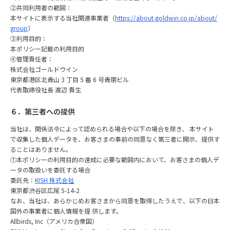
②共同利⽤者の範囲：
本サイトに表⽰する当社関連事業者（
https://about.goldwin.co.jp/about/
group
）
③利⽤⽬的：
本ポリシー記載の利⽤⽬的
④管理責任者：
株式会社ゴールドウイン
東京都港区北⻘⼭ 3 丁⽬ 5 番 6 号⻘朋ビル
代表取締役社⻑ 渡辺 貴⽣
６．第三者への提供
当社は、関係法令によって認められる場合や以下の場合を除き、 本サイト
で収集した個⼈データを、お客さまの事前の同意なく第三者に開⽰、提供す
ることはありません。
①本ポリシーの利⽤⽬的の達成に必要な範囲内において、お客さまの個⼈デ
ータの取扱いを委託する場合
委託先：
KISH 株式会社
東京都渋⾕区広尾 5-14-2
なお、当社は、あらかじめお客さまから同意を取得したうえで、以下の⽇本
国外の事業者に個⼈情報を提 供します。
Allbirds, Inc（アメリカ合衆国）