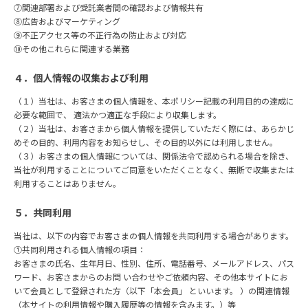
⑦関連部署および受託業者間の確認および情報共有
⑧広告およびマーケティング
⑨不正アクセス等の不正⾏為の防⽌および対応
⑩その他これらに関連する業務
４．個⼈情報の収集および利⽤
（１）当社は、お客さまの個⼈情報を、本ポリシー記載の利⽤⽬的の達成に
必要な範囲で、 適法かつ適正な⼿段により収集します。
（２）当社は、お客さまから個⼈情報を提供していただく際には、あらかじ
めその⽬的、利⽤内容をお知らせし、その⽬的以外には利⽤しません。
（３）お客さまの個⼈情報については、関係法令で認められる場合を除き、
当社が利⽤することについてご同意をいただくことなく、無断で収集または
利⽤することはありません。
５．共同利⽤
当社は、以下の内容でお客さまの個⼈情報を共同利⽤する場合があります。
①共同利⽤される個⼈情報の項⽬：
お客さまの⽒名、⽣年⽉⽇、性別、住所、電話番号、メールアドレス、パス
ワード、お客さまからのお問 い合わせやご依頼内容、その他本サイトにお
いて会員として登録された⽅（以下「本会員」 といいます。 ）の関連情報
（本サイトの利⽤情報や購⼊履歴等の情報を含みます。）等