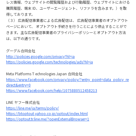
レス情報、ウェブサイトの閲覧履歴および⾏動履歴、ウェブサイトにおける
購買履歴、端末 ID、ユーザーエージェント、リファラを含みます。）を取
得しております。
（３） 広告配信事業者による広告配信は、 広告配信事業者のオプトアウト
ページにおいて、 オプトアウト⼿続きを⾏うことにより停⽌することがで
きます。主な広告配信事業者のプライバシーポリシーとオプトアウト⽅法
は、以下の通りです。
グーグル合同会社
http://policies.google.com/privacy?hl=ja
https://policies.google.com/technologies/ads?hl=ja
Meta Platforms T echnologies Japan 合同会社
https://www.facebook.com/privacy/policy/?entry_point=data_policy_re
direct&entry=0
https://www.facebook.com/help/1075880512458213
LINE ヤフー株式会社
https://line.me/ja/terms/policy/
https://btoptout.yahoo.co.jp/optout/index.html
https://optout.tr.line.me/?openExternalBrowser=1