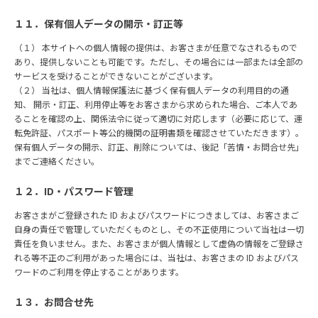
１１．保有個⼈データの開⽰・訂正等
（１） 本サイトへの個⼈情報の提供は、お客さまが任意でなされるもので
あり、提供しないことも可能です。ただし、その場合には⼀部または全部の
サービスを受けることができないことがございます。
（２） 当社は、個⼈情報保護法に基づく保有個⼈データの利⽤⽬的の通
知、 開⽰・訂正、利⽤停⽌等をお客さまから求められた場合、ご本⼈であ
ることを確認の上、関係法令に従って適切に対応します（必要に応じて、運
転免許証、パスポート等公的機関の証明書類を確認させていただきます）。
保有個⼈データの開⽰、訂正、削除については、後記「苦情・お問合せ先」
までご連絡ください。
１２．ID・パスワード管理
お客さまがご登録された ID およびパスワードにつきましては、お客さまご
⾃⾝の責任で管理していただくものとし、その不正使⽤について当社は⼀切
責任を負いません。また、お客さまが個⼈情報として虚偽の情報をご登録さ
れる等不正のご利⽤があった場合には、当社は、お客さまの ID およびパス
ワードのご利⽤を停⽌することがあります。
１３．お問合せ先