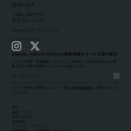
回収に出す
「店頭」回収の方法
私たちについて
Allbirds公式オンラインストア
サステナビリティ
Allbirds / Allbirds ReRunの最新情報をメールで受け取る
メルマガ会員（登録無料）になると、Allbirds / Allbirds ReRunの新
着を含むお得な情報をいちはやくお届けします。
メルマガ会員に登録することで、
個人情報保護指針
に同意するもの
とします。
FAQ
返品について
お問い合わせ
利用規約
プライバシーポリシー
特定商取引・古物営業法に基づく表示