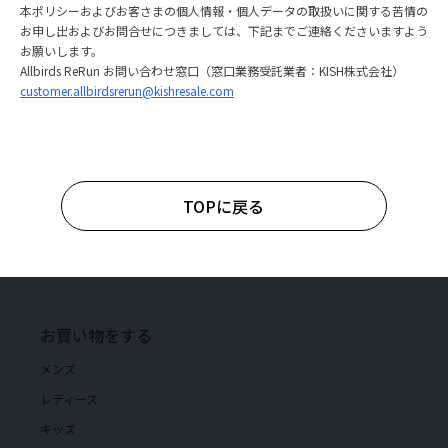
本ポリシーおよびお客さまの個⼈情報・個⼈データの取扱いに関する苦情の
お申し出およびお問合せにつきましては、下記までご連絡くださいますよう
お願いします。
Allbirds ReRun お問い合わせ窓⼝（窓⼝業務受託業者：KISH株式会社）
customer.allbirdsrerun@kishresale.com
TOPに戻る
お買い物をする
メンズ
レディース
キッズ