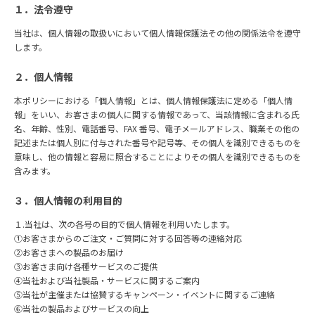
１．法令遵守
当社は、個⼈情報の取扱いにおいて個⼈情報保護法その他の関係法令を遵守
します。
２．個⼈情報
本ポリシーにおける「個⼈情報」とは、個⼈情報保護法に定める「個⼈情
報」をいい、お客さまの個⼈に関する情報であって、当該情報に含まれる⽒
名、年齢、性別、電話番号、FAX 番号、電⼦メールアドレス、職業その他の
記述または個⼈別に付与された番号や記号等、その個⼈を識別できるものを
意味し、他の情報と容易に照合することによりその個⼈を識別できるものを
含みます。
３．個⼈情報の利⽤⽬的
１.
当社は、次の各号の⽬的で個⼈情報を利⽤いたします。
①お客さまからのご注⽂・ご質問に対する回答等の連絡対応
②お客さまへの製品のお届け
③お客さま向け各種サービスのご提供
④当社および当社製品・サービスに関するご案内
⑤当社が主催または協賛するキャンペーン・イベントに関するご連絡
⑥当社の製品およびサービスの向上