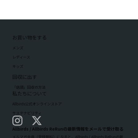
れた用語の意味および解釈は、個人情報の保護に関する法律
(平成15年法律第57号。｢個人情報保護法｣)その他の関係法令
に従います。
１．法令遵守
当社は、個人情報の取扱いにおいて個人情報保護法その他
お買い物をする
の関係法令を遵守します。
２．個人情報
メンズ
本ポリシーにおける「個人情報」とは、個人情報保護法に
レディース
定める「個人情報」をいい、お客さまの個人に関する情報で
キッズ
あって、当該情報に含まれる氏名、年齢、性別、電話番号、FA
X番号、電子メールアドレス、職業その他の記述または個人別
回収に出す
に付与された番号や記号等、その個人を識別できるものを意
味し、他の情報と容易に照合することによりその個人を識別
「店頭」回収の方法
できるものを含みます。
私たちについて
３．個人情報の利用目的
Allbirds公式オンラインストア
当社は、次の各号の目的で個人情報を利用いたします。
サステナビリティ
①お客さまからのご注文・ご質問に対する回答等の連絡対
応
②お客さまへの製品のお届け
Allbirds / Allbirds ReRunの最新情報をメールで受け取る
③お客さま向け各種サービスのご提供
メルマガ会員（登録無料）になると、Allbirds / Allbirds ReRunの新