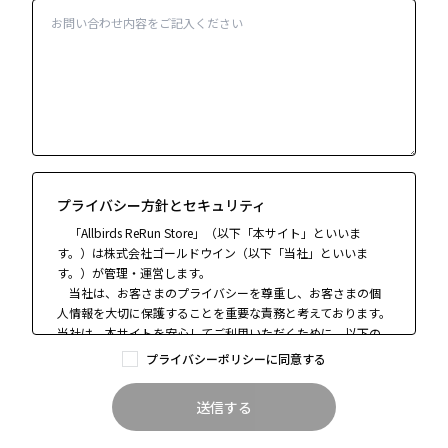
プライバシー方針とセキュリティ
「Allbirds ReRun Store」（以下「本サイト」といいま
す。）は株式会社ゴールドウイン（以下「当社」といいま
す。）が管理・運営します。
当社は、お客さまのプライバシーを尊重し、お客さまの個
人情報を大切に保護することを重要な責務と考えております。
当社は、本サイトを安心してご利用いただくために、以下の
個人情報保護に関するポリシー（以下「本ポリシー」といい
プライバシーポリシーに同意する
ます。）を定めております。本サイトをご利用いただく前にご
確認くださいますようお願いします。当社は、本ポリシーを
送信する
必要に応じて変更することがございますので、定期的にこの
ページの内容をご確認ください。なお、本ポリシーに規定さ